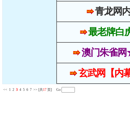
青龙网
最老牌白
澳门朱雀网
玄武网【内幕
<<
1
2
3
4
5
6
7
>>
[共
17
页] Go