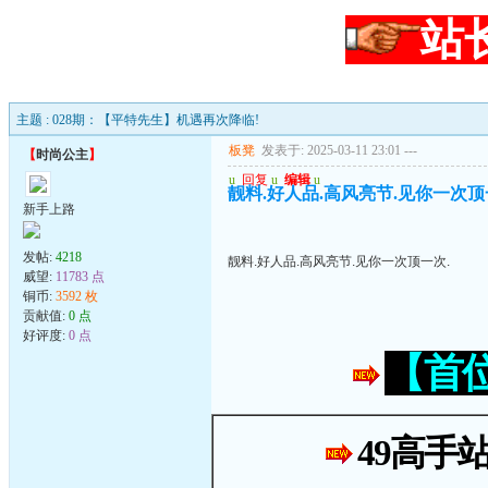
站
主题 : 028期：【平特先生】机遇再次降临!
板凳
发表于: 2025-03-11 23:01
---
【
时尚公主
】
u
回复
u
编辑
u
靓料.好人品.高风亮节.见你一次顶
新手上路
发帖:
4218
靓料.好人品.高风亮节.见你一次顶一次.
威望:
11783 点
铜币:
3592 枚
贡献值:
0 点
好评度:
0 点
【首
49高手