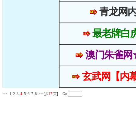
青龙网
最老牌白
澳门朱雀网
玄武网【内幕
<<
1
2
3
4
5
6
7
8
>>
[共
17
页] Go