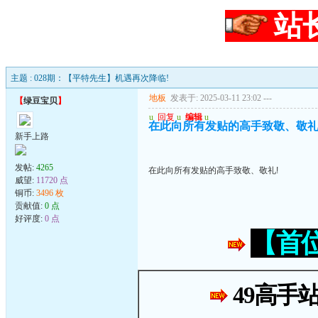
站
主题 : 028期：【平特先生】机遇再次降临!
地板
发表于: 2025-03-11 23:02
---
【
绿豆宝贝
】
u
回复
u
编辑
u
在此向所有发贴的高手致敬、敬礼
新手上路
发帖:
4265
在此向所有发贴的高手致敬、敬礼!
威望:
11720 点
铜币:
3496 枚
贡献值:
0 点
好评度:
0 点
【首
49高手