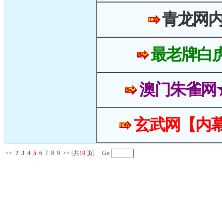
青龙网
最老牌白
澳门朱雀网
玄武网【内幕
<<
2
3
4
5
6
7
8
9
>>
[共
19
页] Go