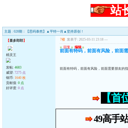
站
主题 : 028期：【思码泰然】▲平特一肖▲坚持原创！
7楼
发表于: 2025-03-11 23:18
---
【
喜多郎郎
】
u
回复
u
编辑
u
前面有特码，前面有风险，前面
精灵王
发帖:
4683
前面有特码，前面有风险，前面需要朋友的
威望:
7275 点
铜币:
1640 枚
贡献值:
0 点
好评度:
0 点
【首
49高手