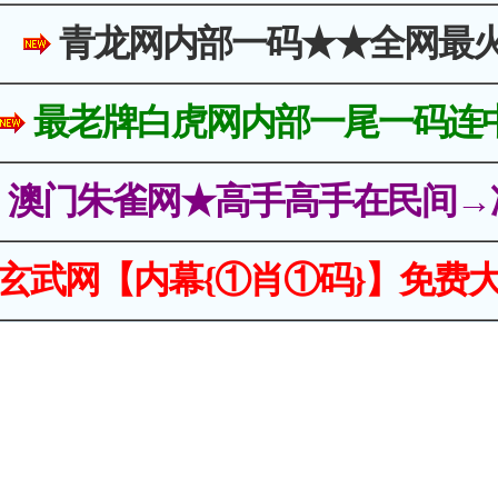
青龙网内部一码★★全网最
最老牌白虎网内部一尾一码连
澳门朱雀网★高手高手在民间→
玄武网【内幕{①肖①码}】免费