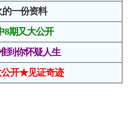
火的一份资料
中8期又大公开
准到你怀疑人生
大公开★见证奇迹