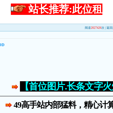
站长推荐:此位租
阅读
2027426
次 |
返回
DD
【首位图片.长条文字
49高手站内部猛料，精心计