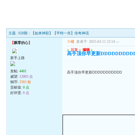
主题 : 028期：【如来神彩】【平特一肖】传奇神话.
11楼
发表于: 2025-03-11 23:14
---
【
飘零的心
】
u
回复
u
编辑
u
高手顶你早更新DDDDDDDDD
新手上路
发帖:
4401
高手顶你早更新DDDDDDDDDDD
威望:
12003 点
铜币:
3583 枚
贡献值:
0 点
好评度:
0 点