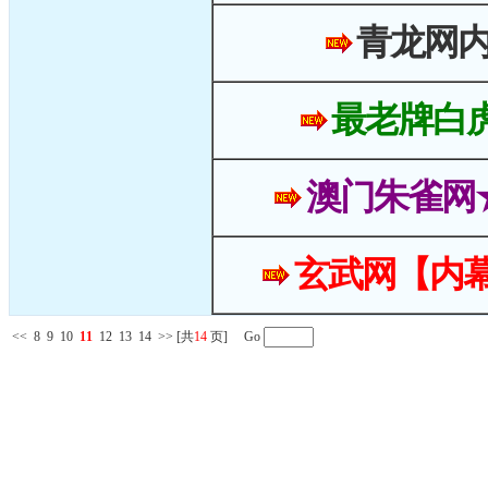
青龙网
最老牌白
澳门朱雀网
玄武网【内幕
<<
8
9
10
11
12
13
14
>>
[共
14
页] Go