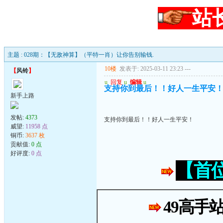
站
主题 : 028期：【无敌神算】（平特一肖）让你告别输钱.
10楼
发表于: 2025-03-11 23:23
---
【
风铃
】
u
回复
u
编辑
u
支持你到最后！！好人一生平安
新手上路
发帖:
4373
支持你到最后！！好人一生平安！
威望:
11958 点
铜币:
3637 枚
贡献值:
0 点
好评度:
0 点
【首
49高手