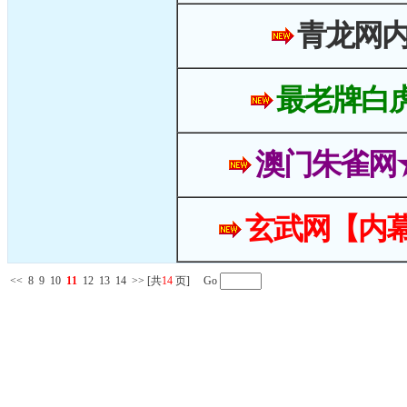
青龙网
最老牌白
澳门朱雀网
玄武网【内幕
<<
8
9
10
11
12
13
14
>>
[共
14
页] Go