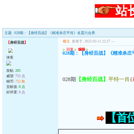
站
主题 : 028期：【身经百战】《精准杀庄平肖》名震六合界.
楼主
发表于: 2025-03-11 22:27
---
【
身经百战
】
u
回复
u
编辑
u
028期：【身经百战】《精准杀庄
侠客
发帖:
285
威望:
752 点
028期
【身经百战】
平特一肖
{
铜币:
752 枚
贡献值:
0 点
好评度:
0 点
【首