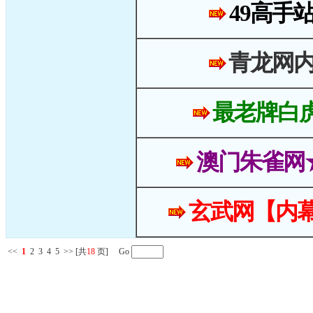
49高手
青龙网
最老牌白
澳门朱雀网
玄武网【内幕
<<
1
2
3
4
5
>>
[共
18
页] Go