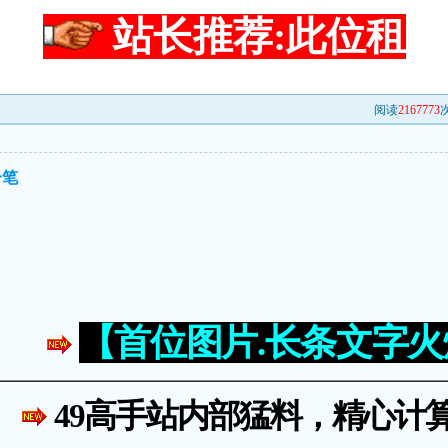
站长推荐:此位租
阅读
2167773
次
一笔
【首位图片.长条文字
49高手站内部猛料，精心计