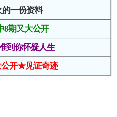
火的一份资料
中8期又大公开
准到你怀疑人生
大公开★见证奇迹