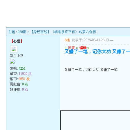
主题 : 028期：【身经百战】《精准杀庄平肖》名震六合界.
8楼
发表于: 2025-03-11 23:13
---
【
心雪
】
u
回复
u
编辑
u
又赚了一笔，记你大功 又赚了
新手上路
发帖:
4251
又赚了一笔，记你大功 又赚了一笔
威望:
11929 点
铜币:
3651 枚
贡献值:
0 点
好评度:
0 点