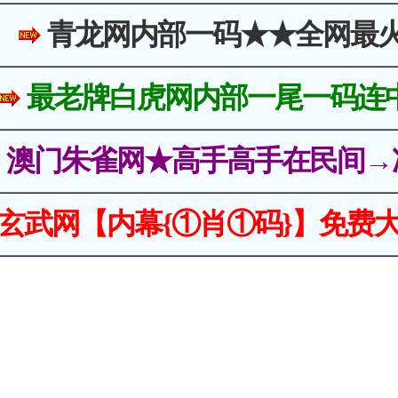
青龙网内部一码★★全网最
最老牌白虎网内部一尾一码连
澳门朱雀网★高手高手在民间→
玄武网【内幕{①肖①码}】免费