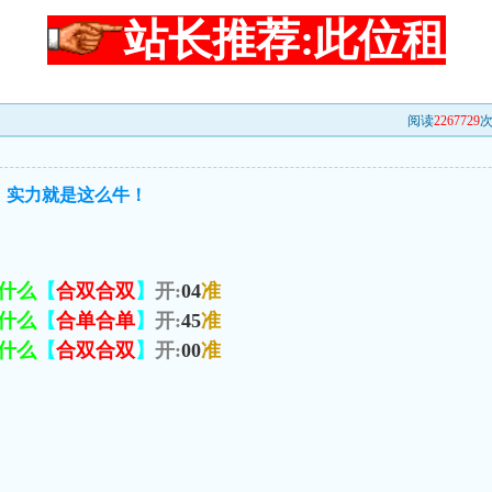
站长推荐:此位租
阅读
2267729
次
，实力就是这么牛！
什么
【
合双合双
】
开:
04
准
什么
【
合单合单
】
开:
45
准
什么
【
合双合双
】
开:
00
准