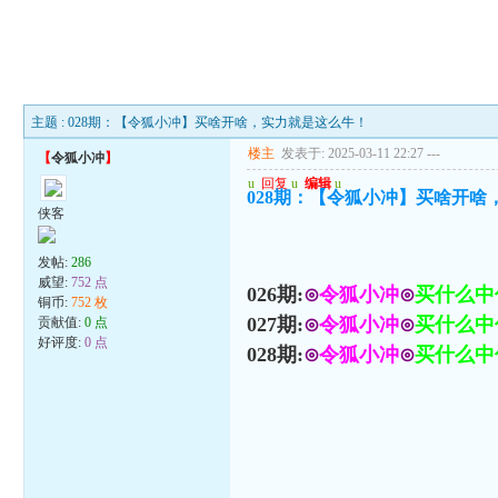
主题 : 028期：【令狐小冲】买啥开啥，实力就是这么牛！
楼主
发表于: 2025-03-11 22:27
---
【
令狐小冲
】
u
回复
u
编辑
u
028期：【令狐小冲】买啥开啥
侠客
发帖:
286
威望:
752 点
026期:
⊙
令狐小冲
⊙
买什么中
铜币:
752 枚
027期:
⊙
令狐小冲
⊙
买什么中
贡献值:
0 点
好评度:
0 点
028期:
⊙
令狐小冲
⊙
买什么中