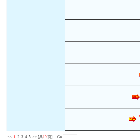
<<
1
2
3
4
5
>>
[共
19
页] Go