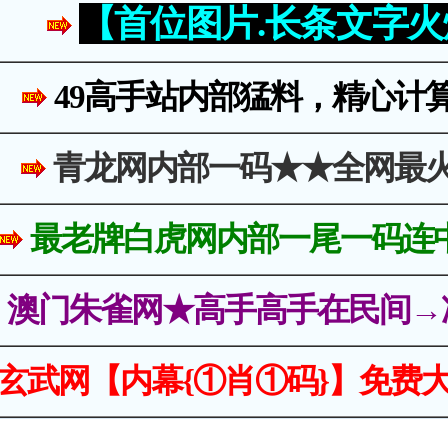
【首位图片.长条文字
49高手站内部猛料，精心计
青龙网内部一码★★全网最
最老牌白虎网内部一尾一码连
澳门朱雀网★高手高手在民间→
玄武网【内幕{①肖①码}】免费