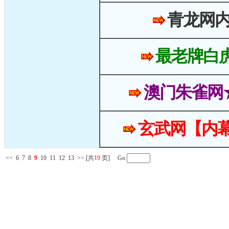
青龙网
最老牌白
澳门朱雀网
玄武网【内幕
<<
6
7
8
9
10
11
12
13
>>
[共
19
页] Go