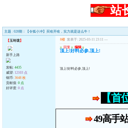
站
主题 : 028期：【令狐小冲】买啥开啥，实力就是这么牛！
8楼
发表于: 2025-03-11 23:11
---
【
玉玲珑
】
u
回复
u
编辑
u
顶上!好料必参,顶上!
新手上路
发帖:
4435
顶上!好料必参,顶上!
威望:
12103 点
铜币:
3648 枚
贡献值:
0 点
好评度:
0 点
【首
49高手