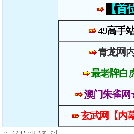
【首
49高手
青龙网
最老牌白
澳门朱雀网
玄武网【内幕
<<
1
2
3
4
5
>>
[共
15
页] Go