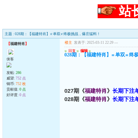
站
主题 : 028期：【福建特肖】≌单双≌终极挑战，爆庄猛料！
楼主
发表于: 2025-03-11 22:29
---
【
福建特肖
】
u
回复
u
编辑
u
028期：【福建特肖】≌单双≌终
侠客
发帖:
286
威望:
752 点
铜币:
752 枚
贡献值:
0 点
027期《
福建特肖
》
长期下注
好评度:
0 点
028期《
福建特肖
》
长期下注