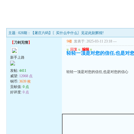
主题 : 028期：【屠庄六码】〖买什么中什么〗见证此刻辉煌!
9楼
发表于: 2025-03-11 23:18
---
【
刀剑无情
】
u
回复
u
编辑
u
轻轻一顶是对您的信任,也是对
新手上路
发帖:
4411
轻轻一顶是对您的信任,也是对您的信心
威望:
12068 点
铜币:
3639 枚
贡献值:
0 点
好评度:
0 点