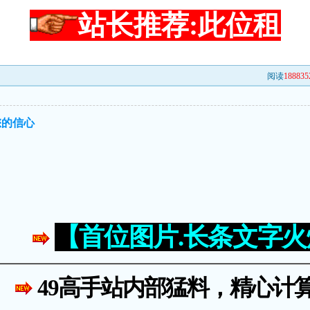
站长推荐:此位租
阅读
188835
您的信心
【首位图片.长条文字
49高手站内部猛料，精心计