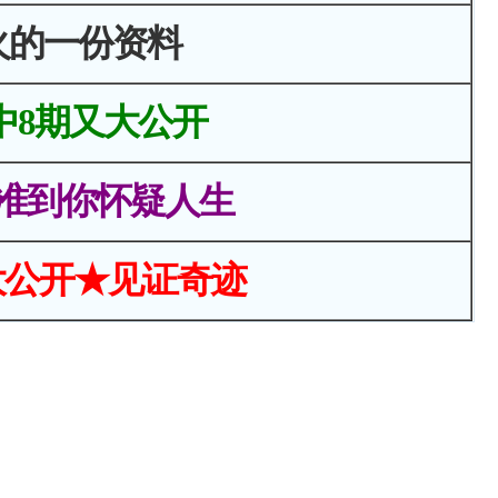
火的一份资料
中8期又大公开
准到你怀疑人生
大公开★见证奇迹