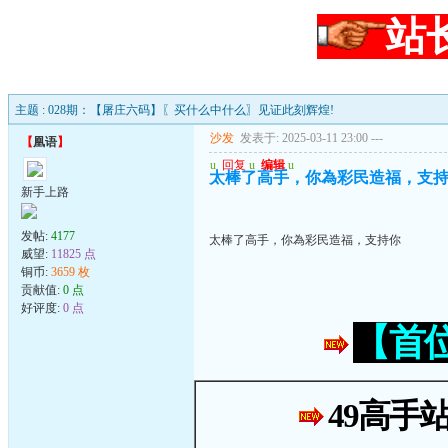
站
主题 : 028期：【屠庄六码】〖买什么中什么〗见证此刻辉煌!
沙发
发表于: 2025-03-11 23:00
---
【
凰语
】
u
回复
u
编辑
u
太棒了高手，你為彩民造福，支
新手上路
发帖:
4177
太棒了高手，你為彩民造福，支持你
威望:
11825 点
铜币:
3659 枚
贡献值:
0 点
好评度:
0 点
【首
49高手