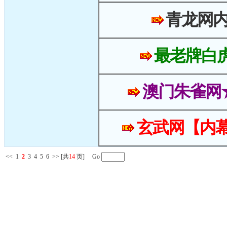
青龙网
最老牌白
澳门朱雀网
玄武网【内幕
<<
1
2
3
4
5
6
>>
[共
14
页] Go