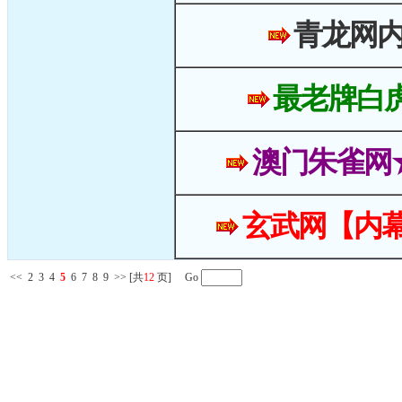
青龙网
最老牌白
澳门朱雀网
玄武网【内幕
<<
2
3
4
5
6
7
8
9
>>
[共
12
页] Go