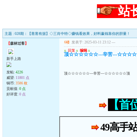
站
主题 : 028期：【凿凿有据】◇三肖中特◇赚钱看效果，好料赢钱靠你的胆量！
6楼
发表于: 2025-03-11 23:12
---
【
森林过客
】
u
回复
u
编辑
u
顶☆☆☆☆☆☆---辛苦---☆☆☆
新手上路
发帖:
4226
顶☆☆☆☆☆☆---辛苦---☆☆☆☆☆☆顶
威望:
11801 点
铜币:
3586 枚
贡献值:
0 点
好评度:
0 点
【首
49高手