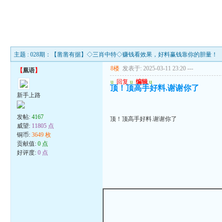
主题 : 028期：【凿凿有据】◇三肖中特◇赚钱看效果，好料赢钱靠你的胆量！
8楼
发表于: 2025-03-11 23:20
---
【
凰语
】
u
回复
u
编辑
u
顶！顶高手好料.谢谢你了
新手上路
发帖:
4167
顶！顶高手好料.谢谢你了
威望:
11805 点
铜币:
3649 枚
贡献值:
0 点
好评度:
0 点