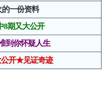
火的一份资料
中8期又大公开
准到你怀疑人生
大公开★见证奇迹