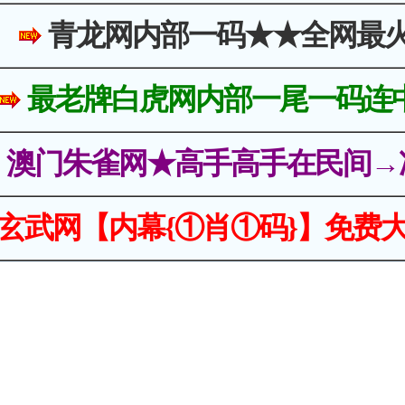
青龙网内部一码★★全网最
最老牌白虎网内部一尾一码连
澳门朱雀网★高手高手在民间→
玄武网【内幕{①肖①码}】免费