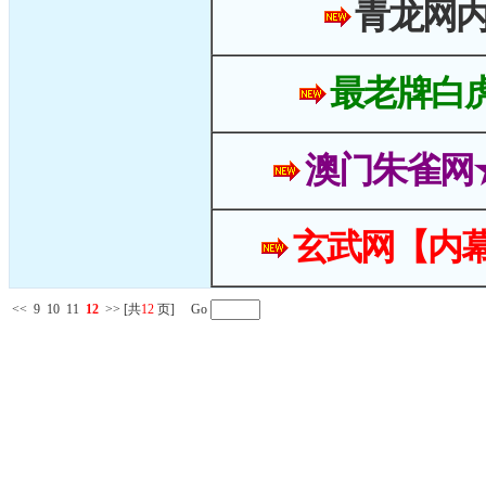
青龙网
最老牌白
澳门朱雀网
玄武网【内幕
<<
9
10
11
12
>>
[共
12
页] Go