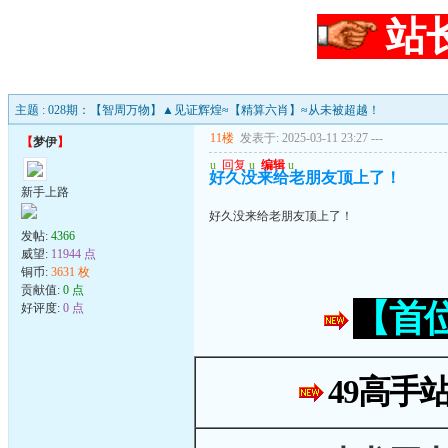
站
主题 : 028期：【智周万物】▲见证辉煌≈【精算六肖】≈从未被超越！
11楼
发表于: 2025-03-11 23:27
---
【
梦伊
】
u
回复
u
编辑
u
好久没来给老朋友顶上了！
新手上路
好久没来给老朋友顶上了！
发帖:
4366
威望:
11944 点
铜币:
3631 枚
贡献值:
0 点
【首
好评度:
0 点
49高手