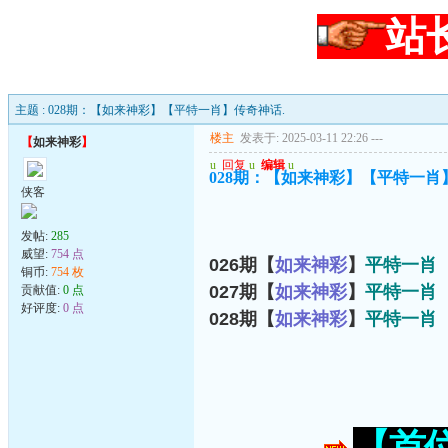
站
主题 : 028期：【如来神彩】【平特一肖】传奇神话.
楼主
发表于: 2025-03-11 22:26
---
【
如来神彩
】
u
回复
u
编辑
u
028期：【如来神彩】【平特一肖
侠客
发帖:
285
威望:
754 点
026期【
如来神彩
】
平特一肖
铜币:
754 枚
027期【
如来神彩
】
平特一肖
贡献值:
0 点
好评度:
0 点
028期【
如来神彩
】
平特一肖
【首