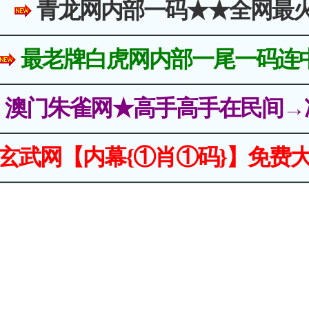
青龙网内部一码★★全网最
最老牌白虎网内部一尾一码连
澳门朱雀网★高手高手在民间→
玄武网【内幕{①肖①码}】免费