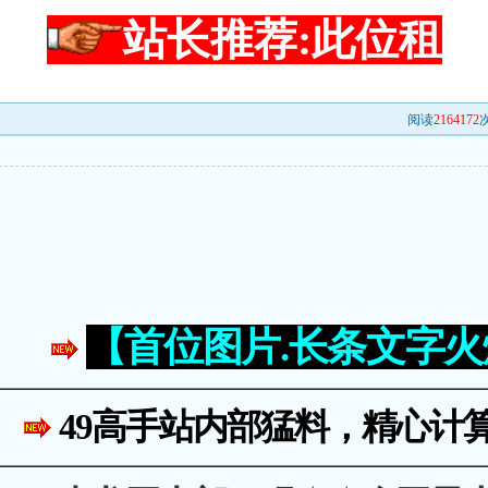
站长推荐:此位租
阅读
2164172
次
【首位图片.长条文字
49高手站内部猛料，精心计