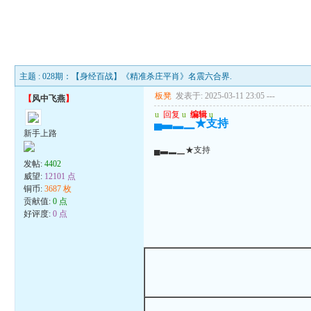
主题 : 028期：【身经百战】《精准杀庄平肖》名震六合界.
板凳
发表于: 2025-03-11 23:05
---
【
风中飞燕
】
u
回复
u
编辑
u
▄▃▂▁★支持
新手上路
▄▃▂▁★支持
发帖:
4402
威望:
12101 点
铜币:
3687 枚
贡献值:
0 点
好评度:
0 点