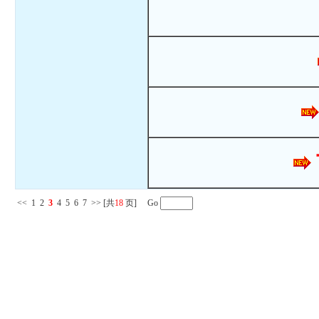
<<
1
2
3
4
5
6
7
>>
[共
18
页] Go