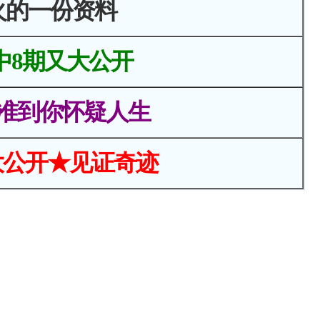
火的一份资料
中8期又大公开
准到你怀疑人生
大公开★见证奇迹