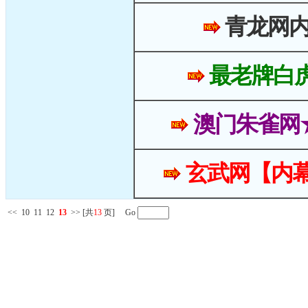
青龙网
最老牌白
澳门朱雀网
玄武网【内幕
<<
10
11
12
13
>>
[共
13
页] Go