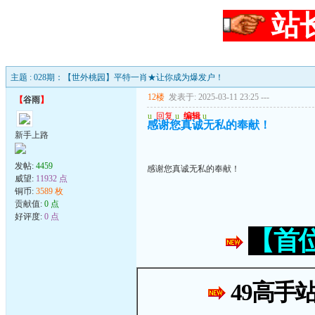
站
主题 : 028期：【世外桃园】平特一肖★让你成为爆发户！
12楼
发表于: 2025-03-11 23:25
---
【
谷雨
】
u
回复
u
编辑
u
感谢您真诚无私的奉献！
新手上路
发帖:
4459
感谢您真诚无私的奉献！
威望:
11932 点
铜币:
3589 枚
贡献值:
0 点
好评度:
0 点
【首
49高手