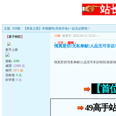
站
主题 : 028期：【再造之恩】本期爆料(买啥开啥)一起见证辉煌！
10楼
发表于: 2025-03-11 23:24
---
【
君子特区
】
u
回复
u
编辑
u
情真意切!无私奉献!人品无可非议
新手上路
发帖:
4390
情真意切!无私奉献!人品无可非议!轻轻顶顶!
威望:
12069 点
铜币:
3671 枚
贡献值:
0 点
好评度:
0 点
【首
49高手