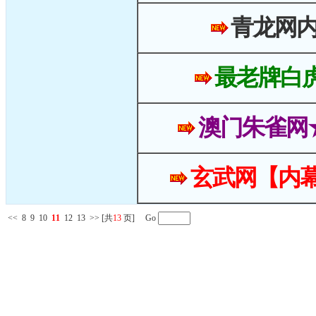
青龙网
最老牌白
澳门朱雀网
玄武网【内幕
<<
8
9
10
11
12
13
>>
[共
13
页] Go