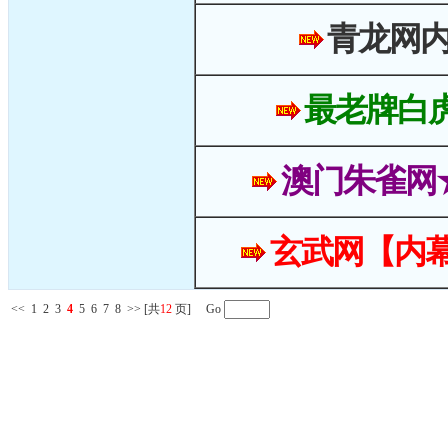
青龙网
最老牌白
澳门朱雀网
玄武网【内幕
<<
1
2
3
4
5
6
7
8
>>
[共
12
页] Go