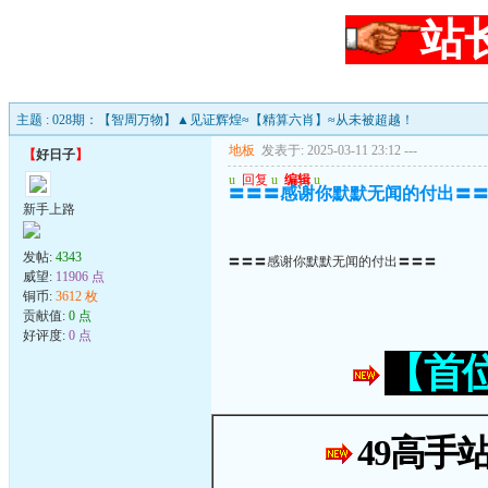
站
主题 : 028期：【智周万物】▲见证辉煌≈【精算六肖】≈从未被超越！
地板
发表于: 2025-03-11 23:12
---
【
好日子
】
u
回复
u
编辑
u
〓〓〓感谢你默默无闻的付出〓
新手上路
发帖:
4343
〓〓〓感谢你默默无闻的付出〓〓〓
威望:
11906 点
铜币:
3612 枚
贡献值:
0 点
好评度:
0 点
【首
49高手