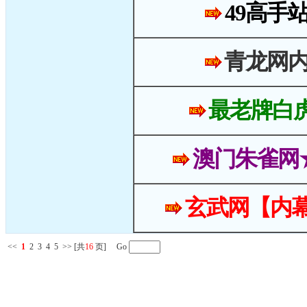
49高手
青龙网
最老牌白
澳门朱雀网
玄武网【内幕
<<
1
2
3
4
5
>>
[共
16
页] Go