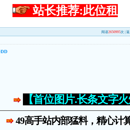
站长推荐:此位租
阅读
2650995
次 |
返
DD
【首位图片.长条文字
49高手站内部猛料，精心计