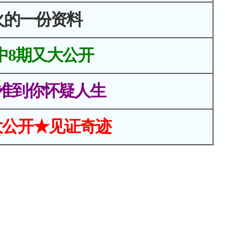
火的一份资料
中8期又大公开
准到你怀疑人生
大公开★见证奇迹