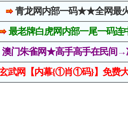
青龙网内部一码★★全网最
最老牌白虎网内部一尾一码连
澳门朱雀网★高手高手在民间→
玄武网【内幕{①肖①码}】免费