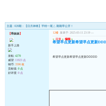
主题 : 028期：【日月神将】平特一尾△ 期期早公开！
12楼
发表于: 2025-03-11 23:19
---
【
乖妹妹
】
u
回复
u
编辑
u
希望早点更新希望早点更新DDD
新手上路
发帖:
4270
希望早点更新希望早点更新DDDDD
威望:
11923 点
铜币:
3596 枚
贡献值:
0 点
好评度:
0 点