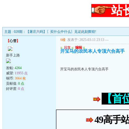
站
主题 : 028期：【屠庄六码】〖买什么中什么〗见证此刻辉煌!
6楼
发表于: 2025-03-11 23:13
---
【
心雪
】
u
回复
u
编辑
u
开宝马的农民本人专顶六合高手
新手上路
发帖:
4264
开宝马的农民本人专顶六合高手
威望:
11955 点
铜币:
3664 枚
贡献值:
0 点
好评度:
0 点
【首
49高手