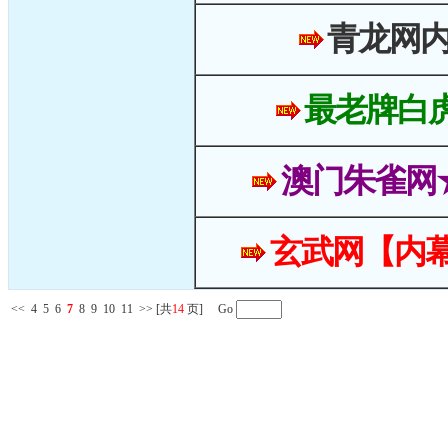
青龙网
最老牌白
澳门朱雀网
玄武网【内幕
<<
4
5
6
7
8
9
10
11
>>
[共
14
页] Go