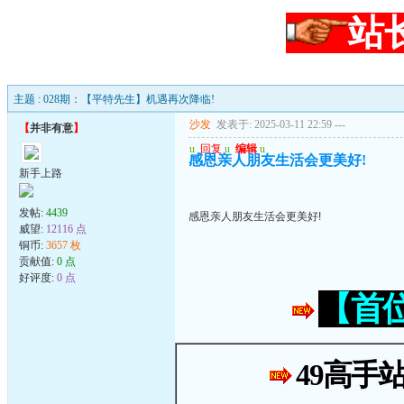
站
主题 : 028期：【平特先生】机遇再次降临!
沙发
发表于: 2025-03-11 22:59
---
【
并非有意
】
u
回复
u
编辑
u
感恩亲人朋友生活会更美好!
新手上路
发帖:
4439
感恩亲人朋友生活会更美好!
威望:
12116 点
铜币:
3657 枚
贡献值:
0 点
好评度:
0 点
【首
49高手