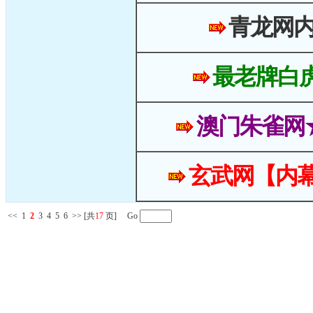
青龙网
最老牌白
澳门朱雀网
玄武网【内幕
<<
1
2
3
4
5
6
>>
[共
17
页] Go