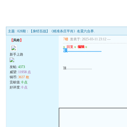
主题 : 028期：【身经百战】《精准杀庄平肖》名震六合界.
7楼
发表于: 2025-03-11 23:12
---
【
风铃
】
u
回复
u
编辑
u
顶..............................
新手上路
发帖:
4373
顶..............................
威望:
11958 点
铜币:
3637 枚
贡献值:
0 点
好评度:
0 点