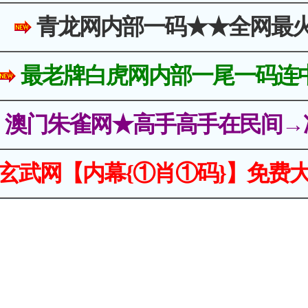
青龙网内部一码★★全网最
最老牌白虎网内部一尾一码连
澳门朱雀网★高手高手在民间→
玄武网【内幕{①肖①码}】免费