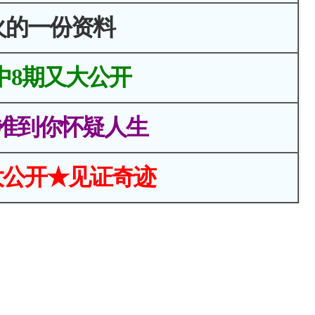
火的一份资料
中8期又大公开
准到你怀疑人生
大公开★见证奇迹