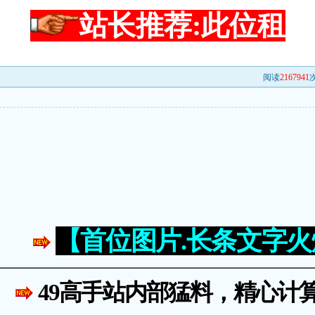
站长推荐:此位租
阅读
2167941
次
【首位图片.长条文字
49高手站内部猛料，精心计