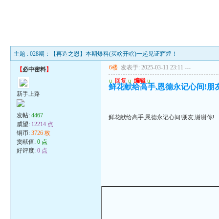
主题 : 028期：【再造之恩】本期爆料(买啥开啥)一起见证辉煌！
6楼
发表于: 2025-03-11 23:11
---
【
必中密料
】
u
回复
u
编辑
u
鲜花献给高手,恩德永记心间!朋友
新手上路
发帖:
4467
鲜花献给高手,恩德永记心间!朋友,谢谢你!
威望:
12214 点
铜币:
3726 枚
贡献值:
0 点
好评度:
0 点