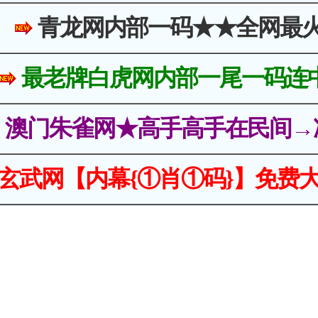
青龙网内部一码★★全网最
最老牌白虎网内部一尾一码连
澳门朱雀网★高手高手在民间→
玄武网【内幕{①肖①码}】免费