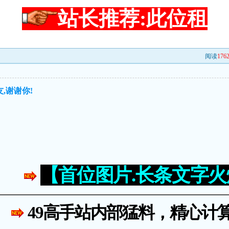
站长推荐:此位租
阅读
176
,谢谢你!
【首位图片.长条文字
49高手站内部猛料，精心计