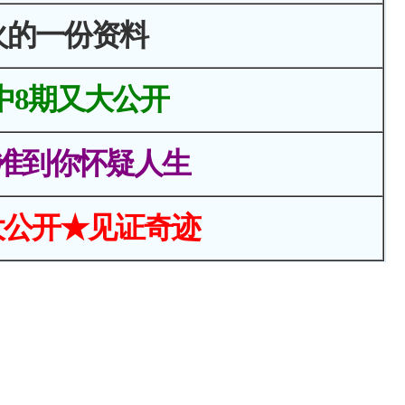
火的一份资料
中8期又大公开
准到你怀疑人生
大公开★见证奇迹